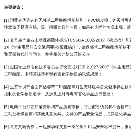
主要建议：
[1] 消费者优先选购无邻苯二甲酸酯增塑剂和非PVC橡皮擦，购买时可
注意孩子是否有舔、吸、咀嚼文具的习惯，如果有这样的情况出现，请
[2] 文具生产企业主动遵循团体标准TCSSGA 1002-2017《橡皮擦》和
1X《学生用品的安全通用要求(报批稿)》，确保邻苯二甲酸酯增塑剂不
和无毒替代的时间表，并将相关计划公开给公众；
[3] 全国专业标准化技术委员会尽快完成对GB 21027-2007《学
二甲酸酯、多环芳烃等有毒有害化学物质的限值规定；
[4] 生态环境部全面评估邻苯二甲酸酯等对生态环境与公众健康存在
控制的化学物质名录，从源头上对有毒有害化学品进行管控；
[5] 电商平台加强店铺资质和产品质量审核，防止假冒伪劣和不合格
主动公布橡皮擦和其他儿童玩具、文具的产品安全信息，尤其是化学品
[6] 各方共同合作，一起推动橡皮擦一类的学生用品安全标准提升，