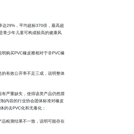
率达29%，平均超标370倍，最高超
其是青少年儿童可构成较高的健康风
说明购买PVC橡皮擦相对于非PVC橡
信息的有效公开率不足三成，说明整体
方面有严重缺失，使得该类产品仍然摆
限制内容的行业协会团体标准对橡皮
体的去PVC化和无毒化；
号产品检测结果不一致，说明可能存在