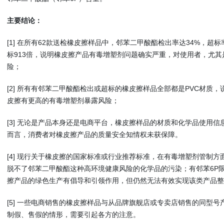
主要结论：
[1] 在所有62款送检橡皮擦样品中，邻苯二甲酸酯检出率达34%，超标
标913倍，说明橡皮擦产品有毒增塑剂问题确实严重，对使用者，尤
险；
[2] 所有有邻苯二甲酸酯检出或超标的橡皮擦样品全部都是PVC材质，
皮擦有更高的有毒增塑剂暴露风险；
[3] 无论是产品本身还是电商平台，橡皮擦样品的材质和化学品使用
而言，消费者对橡皮擦产品的质量安全知情权未获保障。
[4] 现行关于橡皮擦的国家标准或行业推荐标准，在有毒增塑剂管制
脱不了邻苯二甲酸酯这种高环境健康风险的化学品的污染；有邻苯6P
擦产品的绿色生产有倡导和引领作用，但仍然无法有效实现该类产品整
[5] 一些电商销售的橡皮擦样品与从品牌旗舰店或专卖店销售的同型
制假、售假的情形，需要引起各方的注意。