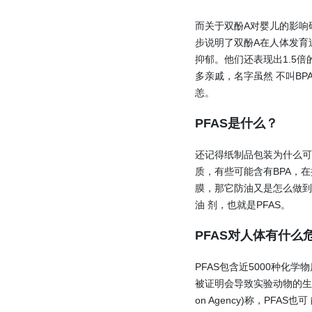
而关于双酚A对婴儿的影响
步说明了双酚A在人体发育
抑郁。他们还表现出1.5倍
多亲戚，名字虽然 不叫BP
恙。
PFAS是什么？
还记得纸制品包装为什么可
质，有些可能含有BPA，
膜，那它防油又是怎么做到
油 剂，也就是PFAS。
PFAS对人体有什么
PFAS包含近5000种化
被证明会导致实验动物的生殖、发
on Agency)称，PF