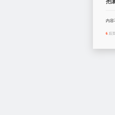
抱
内容
6
后